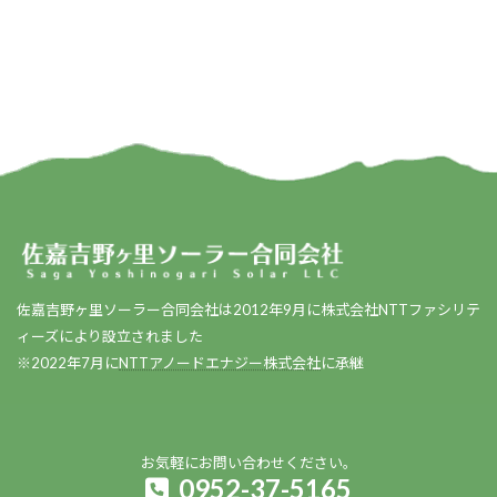
稿
ペ
ペ
ペ
ー
ー
ー
ナ
ジ
ジ
ジ
ビ
ゲ
ー
シ
ョ
ン
佐嘉吉野ヶ里ソーラー合同会社は2012年9月に株式会社NTTファシリテ
ィーズにより設立されました
※2022年7月に
NTTアノードエナジー株式会社
に承継
お気軽にお問い合わせください。
0952-37-5165