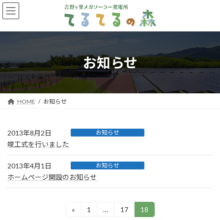
コ
ナ
ン
ビ
テ
ゲ
ン
ー
ツ
シ
へ
ョ
お知らせ
ス
ン
キ
に
ッ
移
プ
動
HOME
お知らせ
2013年8月2日
お知らせ
竣工式を行いました
2013年4月1日
お知らせ
ホームページ開設のお知らせ
投
«
1
…
17
18
固
固
固
定
定
定