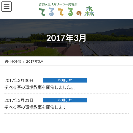
コ
ナ
ン
ビ
テ
ゲ
ン
ー
ツ
シ
へ
ョ
2017年3月
ス
ン
キ
に
ッ
移
プ
動
HOME
2017年3月
2017年3月30日
お知らせ
学べる春の環境教室を開催しました。
2017年3月21日
お知らせ
学べる春の環境教室を開催します