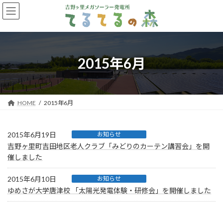
コ
ナ
ン
ビ
テ
ゲ
ン
ー
ツ
シ
へ
ョ
2015年6月
ス
ン
キ
に
ッ
移
プ
動
HOME
2015年6月
2015年6月19日
お知らせ
吉野ヶ里町吉田地区老人クラブ「みどりのカーテン講習会」を開
催しました
2015年6月10日
お知らせ
ゆめさが大学唐津校 「太陽光発電体験・研修会」を開催しました