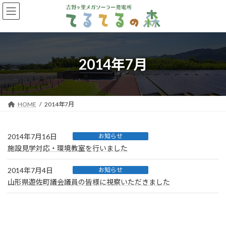
コ
ナ
ン
ビ
テ
ゲ
ン
ー
ツ
シ
へ
ョ
2014年7月
ス
ン
キ
に
ッ
移
プ
動
HOME
2014年7月
2014年7月16日
お知らせ
施設見学対応・環境教室を行いました
2014年7月4日
お知らせ
山形県遊佐町議会議員の皆様に視察いただきました