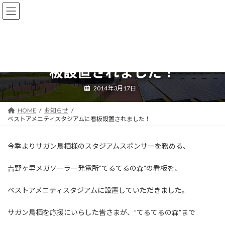
コ
ナ
ン
ビ
テ
ゲ
ン
ー
ツ
シ
ベストアメニティスタジアムに看
へ
ョ
ス
ン
板設置されました！
キ
に
ッ
移
2014年3月17日
プ
動
HOME
お知らせ
ベストアメニティスタジアムに看板設置されました！
今季よりサガン鳥栖様のスタジアムスポンサーを務める、
吉野ヶ里メガソーラー発電所”てるてるの森”の看板を、
ベストアメニティスタジアムに設置していただきました。
サガン鳥栖を応援にいらした皆さまが、”てるてるの森”まで