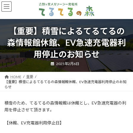
コ
ナ
ン
ビ
テ
ゲ
ン
ー
ツ
シ
【重要】積雪によるてるてるの
へ
ョ
ス
ン
森情報館休館、EV急速充電器利
キ
に
ッ
移
用停止のお知らせ
プ
動
2025年2月6日
HOME
重要
【重要】積雪によるてるてるの森情報館休館、EV急速充電器利用停止のお知
らせ
積雪のため、てるてるの森情報館は休館とし、EV急速充電器の利
用を停止させて頂きます。
【休館、EV充電器利用停止日】